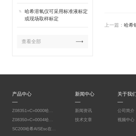
哈希溶氧仪可采用标准液标定
或现场取样标定
上一篇：
哈希铜
查看全部
产品中心
新闻中心
关于我
Z08351=C=0000哈希氧化还原电位8351 ORP测定仪电极
新闻资讯
公司简介
Z08350=C=0004哈希Polymetron在线PH电极带10米电缆
技术文章
视频中心
SC200哈希AISEsc在线式氨氮检测仪传感器膜头LXV