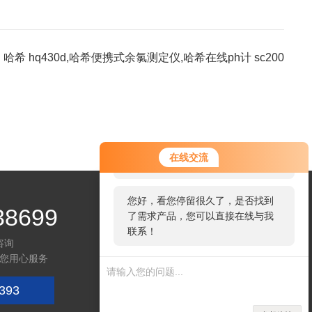
：
哈希 hq430d,哈希便携式余氯测定仪,哈希在线ph计 sc200
您好！欢迎前来咨询，很高兴为您
在线交流
服务，请问您要咨询什么问题呢？
您好，看您停留很久了，是否找到
38699
了需求产品，您可以直接在线与我
联系！
咨询
您用心服务
393
微信咨询