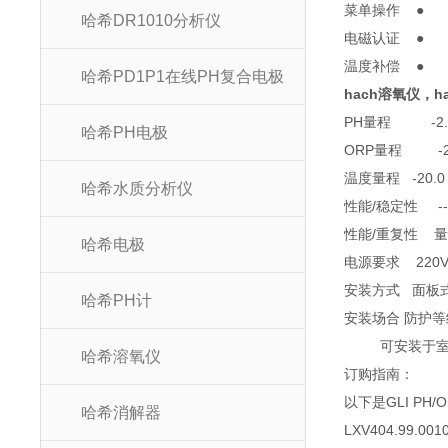
菜单操作
哈希DR1010分析仪
电磁认证
温度补偿
哈希PD1P1在线PH复合电极
hach溶氧仪，ha
PH量程 -2.00-
哈希PH电极
ORP量程 -2100
温度量程 -20.0～
哈希水质分析仪
性能/稳定性 -
性能/重复性 量
哈希电极
电源要求 220V
安装方式 面
哈希PH计
安装场合 防护
可安装于室
哈希溶氧仪
订购指南：
以下是GLI P
哈希消解器
LXV404.99.