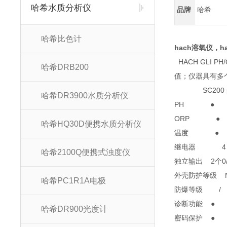
哈希水质分析仪
品牌
哈希
哈希比色计
hach溶氧仪，ha
HACH GLI 
哈希DRB200
值；仪器具有多
SC200 ph/
哈希DR3900水质分析仪
PH 
ORP
哈希HQ30D便携水质分析仪
温度 
继电器
哈希2100Q便携式浊度仪
独立输出 2个0
外壳防护等级 NEM
哈希PC1R1A电极
防爆等级 / / Cl
诊断功能
哈希DR900光度计
密码保护