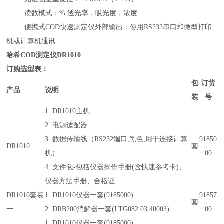
读数模式：% 透光率，吸光度，浓度
便携式COD快速测定仪外部输出：使用RS232串口和微型打印
机或计算机通讯
哈希
COD测定仪
DR1010
订购选型表：
包
订货
产品
说明
装
号
1. DR1010主机
2. 电源适配器
3. 数据传输线（RS232端口,黑色,用于连接计算
91850
DR1010
套
机）
00
4. 文件包-包括仪器操作手册(含快速参考卡)、
仪器方法手册、合格证
DR1010套装
1. DR1010仪器一套(9185000)
91857
套
一
2. DRB200消解器一套(LTG082.03.40003)
00
1. DR1010仪器一套(9185000)