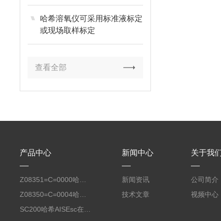
哈希溶氧仪可采用标准液标定
或现场取样标定
查看全部
产品中心
新闻中心
关于我
Z08351=C=0000哈希氧化还原电位8351 ORP测定仪电极
新闻资讯
公司简介
Z08350=C=0004哈希Polymetron在线PH电极带10米电缆
技术文章
视频中心
SC200哈希AISEsc在线式氨氮检测仪传感器膜头LXV