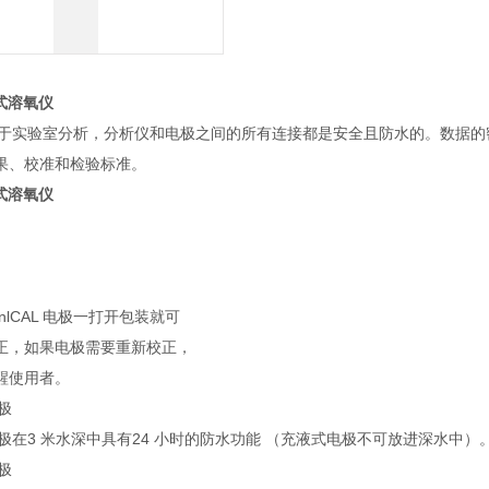
台式溶氧仪
D用于实验室分析，分析仪和电极之间的所有连接都是安全且防水的。数据的
果、校准和检验标准。
台式溶氧仪
nlCAL 电极一打开包装就可
正，如果电极需要重新校正，
醒使用者。
电极
准型电极在3 米水深中具有24 小时的防水功能 （充液式电极不可放进深水中）
电极