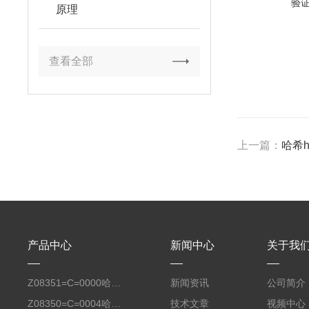
验
原理
查看全部
上一篇：
哈希ha
产品中心
新闻中心
关于我
Z08351=C=0000哈希氧化还原电位8351 ORP测定仪电极
新闻资讯
公司简介
Z08350=C=0004哈希Polymetron在线PH电极带10米电缆
技术文章
视频中心