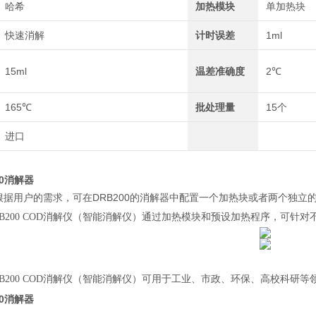
哈希
加热模块
单加热块
快速消解
计时误差
1ml
15ml
温差准确度
2℃
165℃
批处理量
15个
进口
00消解器
器根据用户的需求，可在DRB200的消解器中配置一个加热块或者两个独立
B200 COD
消解仪（智能消解仪）通过加热模块和预设加热程序，可针对
B200 COD
消解仪（智能消解仪）可用于工业、市政、环保、高校科研等
00消解器