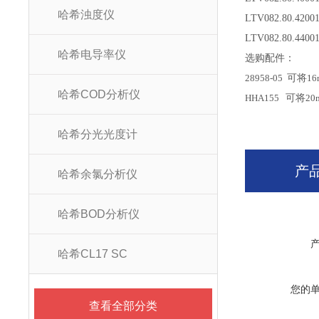
哈希浊度仪
LTV082.80.4200
LTV082.80.4400
哈希电导率仪
选购配件：
28958-05
可将
16
哈希COD分析仪
HHA155
可将
20
哈希分光光度计
产
哈希余氯分析仪
哈希BOD分析仪
哈希CL17 SC
您的
查看全部分类