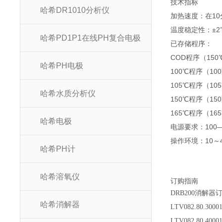
技术指标
哈希DR1010分析仪
加热速度：在10
温度稳定性：±2
哈希PD1P1在线PH复合电极
已存储程序：
COD程序（150
哈希PH电极
100℃程序（10
105℃程序（10
哈希水质分析仪
150℃程序（15
165℃程序（16
哈希电极
电源要求：100―24
操作环境：10～
哈希PH计
哈希溶氧仪
订购指南
DRB200
消解器
哈希消解器
LTV082.80.3000
LTV082.80.4000