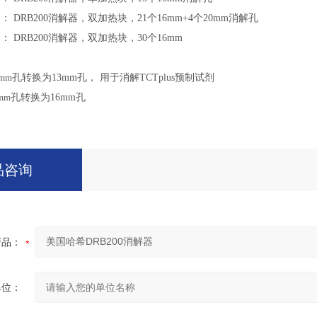
1
：
DRB20
0
消解器，双加热块，
21
个
16mm+4
个
20mm
消解孔
1
：
DRB20
0
消解器，双加热块，
30
个
16mm
mm
孔转换为
13mm
孔， 用于消解
TCTplus
预制试剂
mm
孔转换为
16mm
孔
品咨询
产品：
单位：