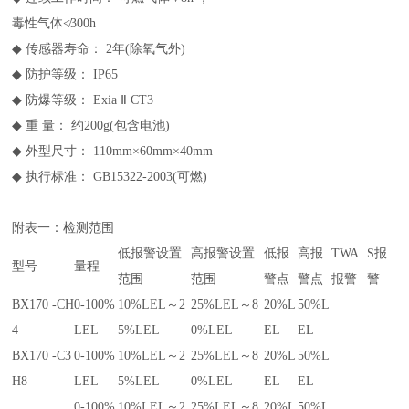
毒性气体
≮
300h
◆
传感器寿命： 2年(除氧气外)
◆
防护等级： IP65
◆
防爆等级： Exia
Ⅱ
CT3
◆
重 量： 约200g(包含电池)
◆
外型尺寸： 110mm×60mm×40mm
◆
执行标准： GB15322-2003(可燃)
附表一：检测范围
低报警设置
高报警设置
低报
高报
TWA
S报
型号
量程
范围
范围
警点
警点
报警
警
BX170 -CH
0-100%
10%LEL～2
25%LEL～8
20%L
50%L
4
LEL
5%LEL
0%LEL
EL
EL
BX170 -C3
0-100%
10%LEL～2
25%LEL～8
20%L
50%L
H8
LEL
5%LEL
0%LEL
EL
EL
0-100%
10%LEL～2
25%LEL～8
20%L
50%L