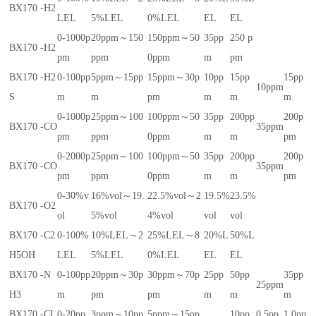
BX170 -H2
LEL
5%LEL
0%LEL
EL
EL
0-1000p
20ppm～150
150ppm～50
35pp
250 p
BX170 -H2
pm
ppm
0ppm
m
pm
BX170 -H2
0-100pp
5ppm～15pp
15ppm～30p
10pp
15pp
15pp
10ppm
S
m
m
pm
m
m
m
0-1000p
25ppm～100
100ppm～50
35pp
200pp
200p
BX170 -CO
35ppm
pm
ppm
0ppm
m
m
pm
0-2000p
25ppm～100
100ppm～50
35pp
200pp
200p
BX170 -CO
35ppm
pm
ppm
0ppm
m
m
pm
0-30%v
16%vol～19.
22.5%vol～2
19.5%
23.5%
BX170 -O2
ol
5%vol
4%vol
vol
vol
BX170 -C2
0-100%
10%LEL～2
25%LEL～8
20%L
50%L
H5OH
LEL
5%LEL
0%LEL
EL
EL
BX170 -N
0-100pp
20ppm～30p
30ppm～70p
25pp
50pp
35pp
25ppm
H3
m
pm
pm
m
m
m
BX170 -CL
0-20pp
3ppm～10pp
5ppm～15pp
10pp
0.5pp
1.0pp