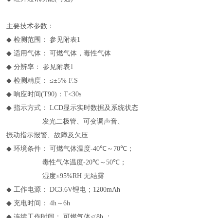
主要技术参数：
◆
检测范围： 参见附表1
◆
适用气体： 可燃气体，毒性气体
◆
分辨率： 参见附表1
◆
检测精度： ≤±5% F.S
◆
响应时间(T90)：T<30s
◆
指示方式： LCD显示实时数据及系统状态
发光二极管、可变调声音、
振动指示报警、故障及欠压
◆
环境条件： 可燃气体温度-40
℃
～70
℃
；
毒性气体温度-20
℃
～50
℃
；
湿度≤95%RH 无结露
◆
工作电源： DC3.6V锂电；1200mAh
◆
充电时间： 4h～6h
◆
连续工作时间： 可燃气体
≮
8h ；