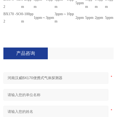
5ppm
2
m
m
m
m
m
m
BX170 -SO
0-100pp
3ppm～10pp
1ppm～3ppm
2ppm
5ppm
2ppm
5ppm
2
m
m
产品咨询