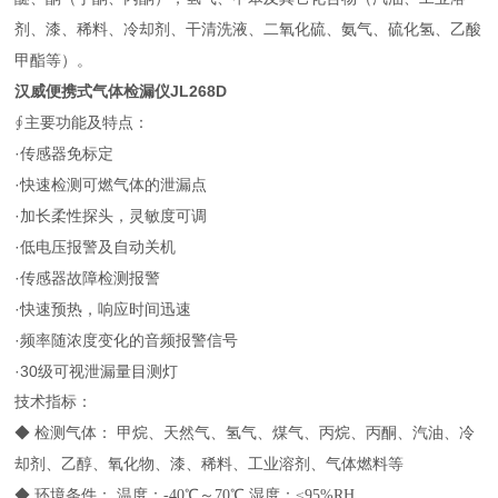
剂、漆、稀料、冷却剂、干清洗液、二氧化硫、氨气、硫化氢、乙酸
甲酯等）。
汉威便携式气体检漏仪JL268D
∮主要功能及特点：
·传感器免标定
·快速检测可燃气体的泄漏点
·加长柔性探头，灵敏度可调
·低电压报警及自动关机
·传感器故障检测报警
·快速预热，响应时间迅速
·频率随浓度变化的音频报警信号
·30级可视泄漏量目测灯
技术指标：
◆ 检测气体： 甲烷、天然气、氢气、煤气、丙烷、丙酮、汽油、冷
却剂、乙醇、氧化物、漆、稀料、工业溶剂、气体燃料等
◆ 环境条件： 温度：-40℃～70℃ 湿度：≤95%RH