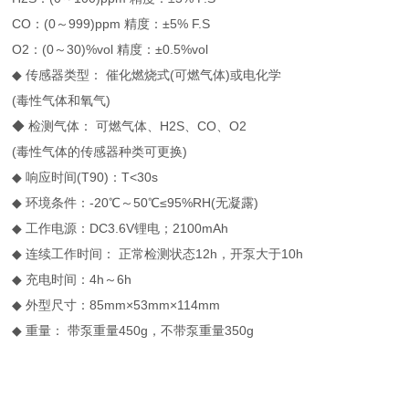
CO：(0～999)ppm 精度：±5% F.S
O2：(0～30)%vol 精度：±0.5%vol
◆ 传感器类型： 催化燃烧式(可燃气体)或电化学
(毒性气体和氧气)
◆ 检测气体： 可燃气体、H2S、CO、O2
(毒性气体的传感器种类可更换)
◆ 响应时间(T90)：T<30s
◆ 环境条件：-20℃～50℃≤95%RH(无凝露)
◆ 工作电源：DC3.6V锂电；2100mAh
◆ 连续工作时间： 正常检测状态12h，开泵大于10h
◆ 充电时间：4h～6h
◆ 外型尺寸：85mm×53mm×114mm
◆ 重量： 带泵重量450g，不带泵重量350g