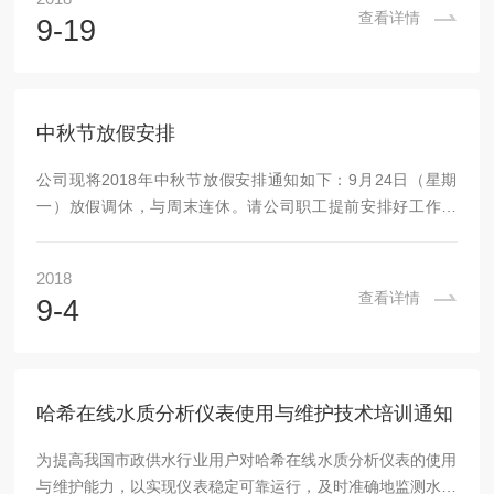
主控芯片进行485或232等接口输出，那在日常中我们在选择
查看详情
9-19
维萨拉HMT120中该如何挑选呢？今天小编就给大家讲一讲吧
1、确定测量范围选择维萨拉HMT120首先要确定企业要求的
测量范围，要注意购买的温维萨拉HMT120测量的到底是什么
值，有的传感器测量的是相...
中秋节放假安排
公司现将2018年中秋节放假安排通知如下：9月24日（星期
一）放假调休，与周末连休。请公司职工提前安排好工作生
活，节日期间注意安全，度过一个欢乐、祥和的节日假期。上
海鑫嵩实业有限公司2018年9月4日
2018
查看详情
9-4
哈希在线水质分析仪表使用与维护技术培训通知
为提高我国市政供水行业用户对哈希在线水质分析仪表的使用
与维护能力，以实现仪表稳定可靠运行，及时准确地监测水源