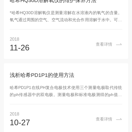
哈希HQ30D溶解氧仪的维护保养方法
*哈希HQ30D溶解氧仪是测量溶解在水溶液内的氧气的含量。
氧气通过周围的空气、空气流动和光合作用溶解于水中。可用
来测量用来对氧含量会影响反应速度、流程效率或环境的流程
进行监控，哈希HQ30D溶解氧仪经过长时间使用也需要进行
2018
维护保养的工作，下面小编给大家讲一讲哈希HQ30D溶解氧
查看详情
11-26
仪的日常维护及保养应该注意的事项：1．每天使用哈希
HQ30D溶解氧仪前做一次标定，采用水饱和气法，一天内即
使关过机也不必再标定，标定和测量时的温度不要相差太大，
不超过＋－5℃为宜读数不正常一定要换哈希H...
浅析哈希PD1P1的使用方法
哈希PD1P1在线PH复合电极技术使用三个测量电极取代传统
的ph传感器中的双电极。测量电极和标准电极测得的ph值相
对于第三个溶液背景电极的差分值。该技术被证实具有的准确
性，减少了参比电极连接的污染，有效的消除了闭路循环。减
2018
少了故障时间和维护时间，原电池是一个系统，它的作用是使
查看详情
10-27
化学能量转成为电能。此电池的电压被称为电动势。此电动势
由二个半电池构成。其中一个半电池称作测量电池，它的电位