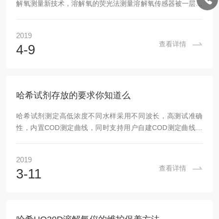
解氧测量新技术，溶解氧的荧光法测量溶解氧传感器被一层荧
光物质所覆盖，当LED光源发出的蓝光照射到传感器表面的荧
光物质时，荧光物质受到激发释放出红光。从发出蓝光到释放
2019
出红光的这段时间被记录下来。水中的氧气浓度越高，释放红
查看详情
4-9
光的时间就越短。在红光释放时间与溶解氧浓度之间建立相关
性，仪器通过测定红光的释放时间计算出溶解氧浓度，进而在
屏幕中直接显示出溶解氧浓度。哈希HQ30D的优点在测量溶
解氧的技术方面，带有LDO探头的便携式测定...
哈希试剂存放的要求你知道么
哈希试剂测定高低浓度不同水样采用不同波长，高测试准确
性，内置COD测定曲线，同时支持用户自建COD测定曲线，
支持哈希COD哈希试剂，具有很高的使用灵活性，哈希试剂可
利用哈希试剂空白校正和标准调节功能来修正测试结果的系统
2019
差异大屏幕COD测定结果显示，并可根据需要显示COD浓
查看详情
3-11
度、吸光度或透光率数值，测试过程中具有人性化图标提示功
能，可根据需要对测试结果进行存储及输出，支持计算机下载
数据，用户可根据需要扩展打印功能程序或仪器故障自动提示
排除的错误信号，便于故障检查。双电源系统，满足...