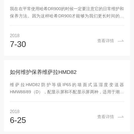
我在在平常使用哈希DR900的时候一定要注意它的日常维护和
保养方法。因为这样哈希DR900才能够为我们更长时间的工
作，为我们创造更大的经济效益。那么我们在日常生活中要注
意哪些地方呢？今天小编就给大家讲一讲哈希DR900的日常保
2018
养吧1.光源，它的寿命是有限的，我们为了能够延长光源的使
查看详情
7-30
用寿命，需要注意的是在我们平常不使用仪器的时候一定要注
意不要打开光源灯。我们要尽量减少它的开关的次数。在短时
间的间隔内不要打开灯。并且刚关闭的电源灯不能够立即重新
打开。2.单色器，它是我们整个哈希D...
如何维护保养维萨拉HMD82
维萨拉HMD82防护等级IP65的墙面式温湿度变送器
HMW88/89（D），配显示屏和不配显示屏两种，适用于潮湿
环境，墙面式安装、仅测量温度的变送器TMW82/83。维萨拉
HMD82维护保养第1.全面检查对于经常使用的维萨拉HMD82
2018
来说，在使用一段时间之后就有可能会造成对它的温湿度的调
查看详情
6-25
节造成差异，那么这就需要用户注意对它的检查工作，核对数
据是否、每一个零部件的使用情况等，以避免好用的维萨拉