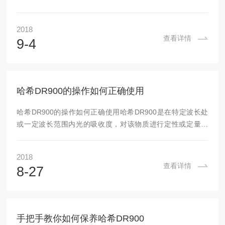
地、供水管网及自来水厂各项水质指标的变化，为自来水厂的
出水稳定达标及工艺优化运行提供可靠的数据保障，从而确保
2018
供水安全。我公司对相关技术人员进行“供水行业_哈希在线水
查看详情
9-4
质分析仪表使用与维护技术培训”，为全国广大用户提供哈希
在线水质分析仪表的培训服务。一、培训内容：学习内容主要
集中在以下几个方面：仪器的分析原理及工作原理、仪器组成
部分和主要功能、仪器操作及校准规程、常见故障排...
哈希DR900的操作如何正确使用
哈希DR900的操作如何正确使用哈希DR900是在特定波长处
或一定波长范围内光的吸收度，对该物质进行定性或定量分
析。常用的波长范围为：(1)200～380nm的紫外光区，(2)380
～780nm的可见光区，(3)2.5～25μm（按波数计为4000cm～
2018
400cm）的红外光区。所用仪器为紫外分光光度计、可见光分
查看详情
8-27
光光度计（或比色计）、红外分光光度计或原子吸收分光光度
计。为保证测量的精密度和准确度，所有仪器应按照国家计量
检定规程或本附录规定，定期进行校正检定。哈希DR900的正
确...
手把手教你如何保养哈希DR900