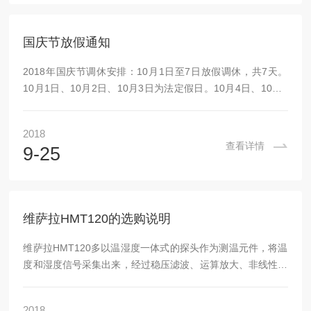
与特定的离子活度有关；另一个半电池为参比半电池，通常称
作参比电极，它一般是与测量溶液相通，并且与...
国庆节放假通知
2018年国庆节调休安排：10月1日至7日放假调休，共7天。
10月1日、10月2日、10月3日为法定假日。10月4日、10月5
日为调休日。10月6日、10月7日为正常公休日。请公司职工
提前安排好工作生活，节日期间注意安全，度过一个欢乐、祥
2018
和的节日假期。上海鑫嵩实业有限公司2018年9月25日
查看详情
9-25
维萨拉HMT120的选购说明
维萨拉HMT120多以温湿度一体式的探头作为测温元件，将温
度和湿度信号采集出来，经过稳压滤波、运算放大、非线性校
正、V/I转换、恒流及反向保护等电路处理后，转换成与温度和
湿度成线性关系的电流信号或电压信号输出，也可以直接通过
2018