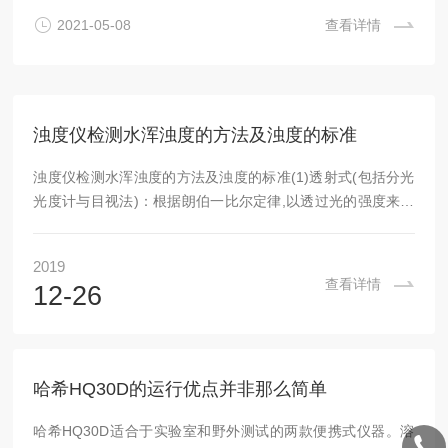
制相对湿度和温度。维萨拉HUMICAP湿度和温度变送器HMD
2021-05-08
查看详情
62针对相对湿度和温度进行了优化，而维萨拉HUMICAP温度
变送器TMD62专门用于温度测量。新的HMD62...
浊度仪检测水浑浊度的方法及浊度的标准
浊度仪检测水浑浊度的方法及浊度的标准(1)透射式(包括分光
光度计与目视法)：根据朗伯一比尔定律,以透过光的强度来确
定水样的浑浊度,水样浑浊度与透光率的负对数呈线性关系,浑
浊度越高,透光率越小.但受到天然水中存在的黄色的干扰,湖
2019
泊、水库水还因含有藻类等有机吸光物质,对测定也有干扰.选
查看详情
12-26
用680rim波长,可避免黄色和绿色的干扰.(2)散射浊度仪：根据
瑞利(Rayleigh)公式(Ir/Io=KD,h为散射光强度,10为人射光强
度),测定某一角度上的散射光的强度,以达到测定水样浑浊...
哈希HQ30D的运行优点并非那么简单
哈希HQ30D适合于实验室和野外测试的两款便携式仪器。溶