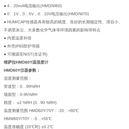
● 4…20mA电流输出(HMD/W60)
● 0…1V，0…5V，0…10V电压输出(HMD/W70)
● HUMICAP传感器具有较高的精度、良好的长期稳定性、滞后小、
不易受灰尘、大多数化学气体等环境因素的影响等特点
● 内置温度补偿
● 外壳IP65防护等级
● 可溯源至NIST(含证书)
维萨拉HMD60Y温湿度计
HMD60Y仪器参数：
湿度测量范围：
管道型：0…99%RH
墙面型：0-95%RH
精度： ±2 %RH (0...90 %RH)
温度测量范围 HMD60Y/70Y：-20…+80℃
HMW60Y/70Y：-5…+55℃
温度准确度 (20℃时) ±0.2℃