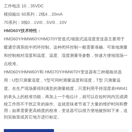
工作电压 10…35VDC
模拟输出 60系列：2线4…20mA
70系列：3线0…1V/0…5V/0…10V
HMD60Y技术特性：
HMD60Y/HMW60Y/HMD70Y管道式/墙面式温湿度变送器主要用于
暖通空调系统中闭环控制。这种闭环控制一般需要准确、可靠地测量
和控制相对湿度和温度、温度、湿度测量等参数，快速方便地现场一
点
校准。
HMD60Y/HMW60Y和 HMD70Y/HMW70Y变送器有三种规格供选
用：U型只测量湿度，Y型可同时测量温度和湿度，T型 只测量温
度。在生产现场要得到满意的测量精度，只需利用手持湿度表HMI41
的表头上的校
准功能，再加上一个电位计，就可以在短时间内完成调
校工作而不干扰正常的操作。这就意味者节省了大量的维护时间和费
用；如果需要更高精度的校准，变送器可以很方便地被拆卸下来，送
到实验室
或其它地方进行标定。