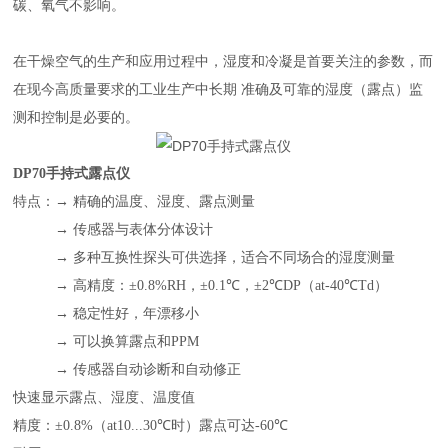
碳、氧气不影响。
在干燥空气的生产和应用过程中，湿度和冷凝是首要关注的参数，而
在现今高质量要求的工业生产中长期 准确及可靠的湿度
（
露点
）
监
测和控制是必要的。
DP70手持式露点仪
特点：
→
精确的温度、湿度、露点测量
→
传感器与表体分体设计
→
多种互换性探头可供选择，适合不同场合的湿度测量
→
高精度：
±0.8%RH
，
±0.1
℃
，
±2
℃
DP（at-40
℃
Td
）
→
稳定性好，年漂移小
→
可以换算露点和
PPM
→
传感器自动诊断和自动修正
快速显示露点、湿度、温度值
精度：
±0.8%（at10...30
℃
时
）
露点可达
-60
℃