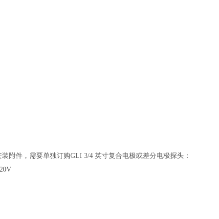
安装附件，需要单独订购
GLI 3/4
英寸复合电极或差分电极探头：
20V