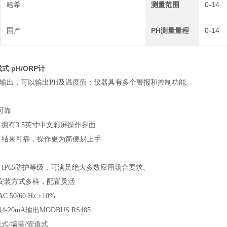
哈希
测量范围
0-14
国产
PH测量量程
0-14
式 pH/ORP计
两路输出，可以输出
PH
及温度值；仪器具有多个警报和控制功能。
可靠
，拥有3.5英寸中文彩屏操作界面
晰，结果可靠，操作更为简便易上手
，IP65防护等级，可满足绝大多数应用场合要求。
安装方式多样，配置灵活
AC 50/60 Hz ±10%
-20mA输出MODBUS RS485
板式/墙装/管道式