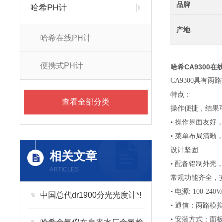
品牌
哈希PH计
产地
哈希在线PH计
便携式PH计
哈希CA9300在线
CA9300具有
特点：
查看全部分类
操作便捷，结果
• 操作界面友好
• 菜单布局清
设计坚固
相关文章
• 配备铝制外壳
ARTICLES
常规功能齐全，
• 电源: 100-240V
中国总代dr1900分光光度计*!
• 通信：两路模拟4
• 安装方式：面