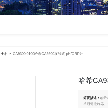
PH计
>
CA9300.0100哈希CA9300在线式 pH/ORP计
哈希CA9
简要描述：
哈希C
单通道控制器。