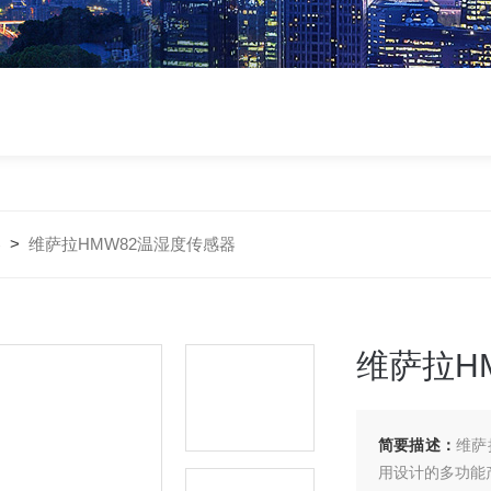
器
>
维萨拉HMW82温湿度传感器
维萨拉H
简要描述：
维萨
用设计的多功能