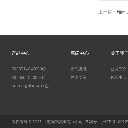
上一篇：
维萨
产品中心
新闻中心
关于我
Z08351=C=0000哈希氧化还原电位8351 ORP测定仪电极
新闻资讯
公司简介
Z08350=C=0004哈希Polymetron在线PH电极带10米电缆
技术文章
视频中心
SC200哈希AISEsc在线式氨氮检测仪传感器膜头LXV
版权所有 © 2026 上海鑫嵩实业有限公司
备案号：沪ICP备100127