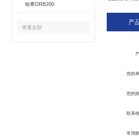
哈希DRB200
产
查看全部
您的
您的
联系
常用