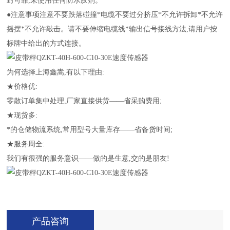
封可靠,未使用任何防水胶剂。
●注意事项注意不要跌落碰撞*电缆不要过分挤压*不允许拆卸*不允许
摇摆*不允许敲击。请不要伸缩电缆线*输出信号接线方法,请用户按
标牌中给出的方式连接。
为何选择上海鑫嵩,有以下理由:
★价格优:
零散订单集中处理,厂家直接供货——省采购费用;
★现货多:
*的仓储物流系统,常用型号大量库存——省备货时间;
★服务周全:
我们有很强的服务意识——做的是生意,交的是朋友!
产品咨询