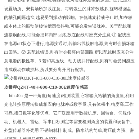
振动加在传感器的振动,往往会成为误脉冲发生的原因。因此,应对
设置场所、安装场所加以注意。每转发生的脉冲数越多,旋转槽圆盘
的槽孔间隔越窄,越易受到振动的影响。在低速旋转或停止时,加在轴
或本体上的振动使旋转槽圆盘抖动,可能会发生误脉冲。关于配线和
连接误配线,可能会损坏内部回路,故在配线时应充分注意:① 配线应
在电源off状态下进行,电源接通时,若输出线接触电源,则有时会损坏输
出回路。② 若配线错误,则有时会损坏内部回路,所以配线时应充分注
意电源的极性等。3 若和高压线、动力线并行配线,则有时会受到感应
造成误动作成损坏,所以要分离开另行配线。
皮带秤QZKT-40H-600-C10-30E速度传感器
htb-40cc是一种角度(角速度)检测装置,它将输入给轴的角度量,利用
光电转换原理转换成相应的电脉冲或数字量,具有体积小,精度高,工作
可靠,接口数字化等优点。它广泛应用于数控机床、回转台、伺服传
动、机器人、雷达、军事目标测定等需要检测角度的装置和设备中。
外型传感器外壳用 不锈钢材料 制成。防水结构简单,耐压能力强、密