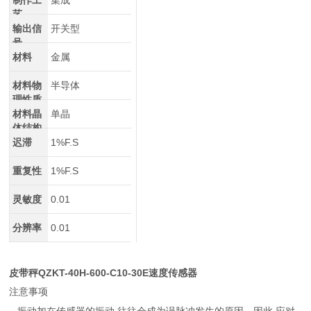
制作工
集成
艺
输出信
开关型
号
材料
金属
材料物
半导体
理性质
材料晶
单晶
体结构
迟滞
1%F.S
重复性
1%F.S
灵敏度
0.01
分辨率
0.01
皮带秤QZKT-40H-600-C10-30E速度传感器
注意事项