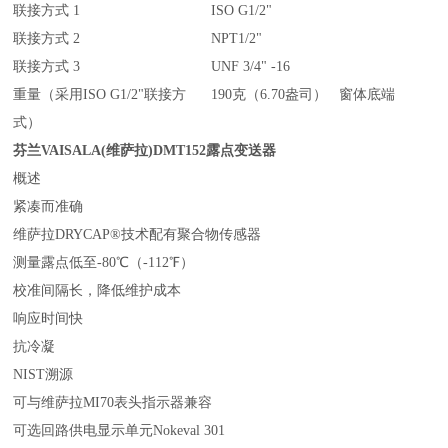
联接方式 1
ISO G1/2"
联接方式 2
NPT1/2"
联接方式 3
UNF 3/4" -16
重量（采用ISO G1/2"联接方
190克（6.70盎司） 窗体底端
式）
芬兰VAISALA(维萨拉)DMT
152
露点变送器
概述
紧凑而准确
维萨拉DRYCAP®技术配有聚合物传感器
测量露点低至-80℃（-112℉）
校准间隔长，降低维护成本
响应时间快
抗冷凝
NIST溯源
可与维萨拉MI70表头指示器兼容
可选回路供电显示单元Nokeval 301