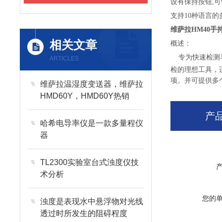
设有保持按钮,可
支持10种语言
维萨拉
HM40
相关文章
概述：
专为快速检测与
ARTICLES
检的理想工具，
项。并可提供多
维萨拉温湿度变送器，维萨拉
HMD60Y，HMD60Y热销
产
哈希电导率仪是一款多量程仪
器
TL2300实验室台式浊度仪技
术分析
您的
浊度是表现水中悬浮物对光线
透过时所发生的阻碍程度