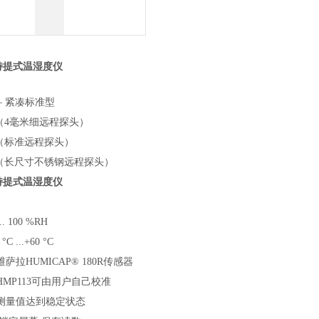
手持提式温湿度仪
 – 紧凑标准型
仪（4毫米细远程探头）
仪（标准远程探头）
仪（长尺寸不锈钢远程探头）
手持提式温湿度仪
 100 %RH
 ...+60 °C
拉HUMICAP® 180R传感器
MP113可由用户自己校准
测量值达到稳定状态