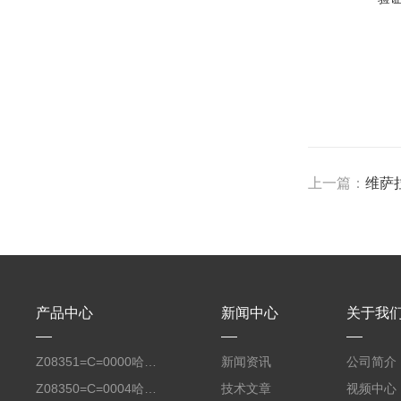
上一篇：
维萨
产品中心
新闻中心
关于我
Z08351=C=0000哈希氧化还原电位8351 ORP测定仪电极
新闻资讯
公司简介
Z08350=C=0004哈希Polymetron在线PH电极带10米电缆
技术文章
视频中心