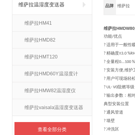
维萨拉温湿度变送器
品牌
维萨拉
维萨拉HM41
维萨拉HMDW8
功能/优点
维萨拉HMD82
? 适用于一般
? 精确度±3.0 %R
维萨拉HMT120
? 全量程0...10
? 安装方便,维
维萨拉HMD60Y温湿度计
? 用户可现场轻松
? UL- V0阻燃等级
维萨拉HMW82温湿度仪
? 输出参数：相
典型安装位置
维萨拉vaisala温湿度变送器
? 通风管道
? 墙壁
查看全部分类
? 冲洗区