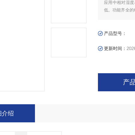
应用中相对湿度
低。功能齐全的H
变送器，用于潮湿
型变送器。
产品型号：
更新时间：
202
产
细介绍