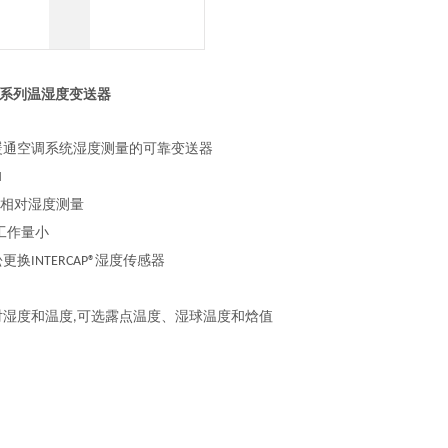
0系列温湿度变送器
性暖通空调系统湿度测量的可靠变送器
H
0 %相对湿度测量
护工作量小
更换INTERCAP®湿度传感器
对湿度和温度,可选露点温度、湿球温度和焓值