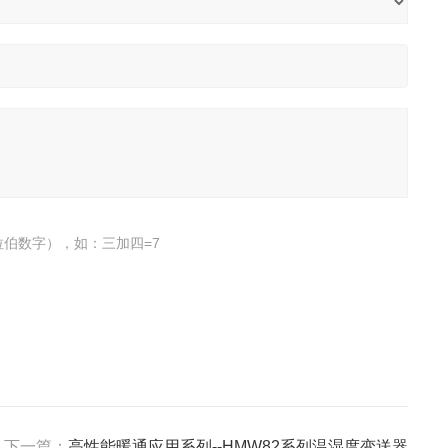
伯数字），如：三加四=7
下一篇：
高性能暖通应用系列--HMW82系列温湿度变送器