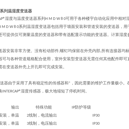
0系列温湿度变送器
CAP®湿度与温度变送器系列H M D W 8 0可用于各种楼宇自动化应用中
M D W 8 0系列温湿度变送
器包括用于墙面安装和管道安装的变送器，用于潮
还可提供仅可测量温度的变送器和带有选配显示功能的变送器。计算湿度参
变送器安装非常方便。没有松动部件,螺钉均保留在外壳内部,所有连接器均
器可与各种管道规格配合使用，室外安装型变送器无需任何其他配件即可
需在变送器外壳上开孔即可完成安装。
系列变送器由于采用了具有稳定性的传感器和*，因此需要的维护工作量极小
INTERCAP®湿度传感器，极大地缩短了停机时间。
型 输出 特殊功能 IP防护等级
墙面安装，单温 2线制，电流输出 IP30
墙面安装，单温 3线制，电压输出 IP30