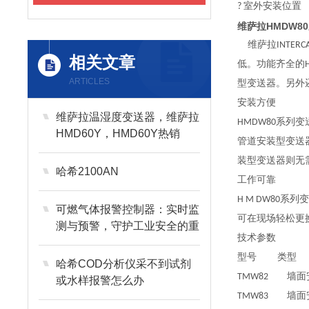
? 室外安装位置
维萨拉HMDW8
维萨拉INTER
相关文章
低。功能齐全的H 
ARTICLES
型变送器。
另外
安装方便
维萨拉温湿度变送器，维萨拉
HMDW80系列
HMD60Y，HMD60Y热销
管道安装型变送
装型变送器则无
哈希2100AN
工作可靠
H M DW80
可燃气体报警控制器：实时监
可在现场轻松更换
测与预警，守护工业安全的重
技术参数
要防线
型号 类
哈希COD分析仪采不到试剂
TMW82 
或水样报警怎么办
TMW83 