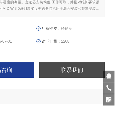
与温度的测量。变送器安装简便,工作可靠，并且对维护要求很
 M D W 8 0系列温湿度变送器包括用于墙面安装和管道安装的
区域的I P 6 5 防护等级的变送器和配用防辐射罩的室外安装
厂商性质：
经销商
6-07-01
访 问 量：
2208
品咨询
联系我们