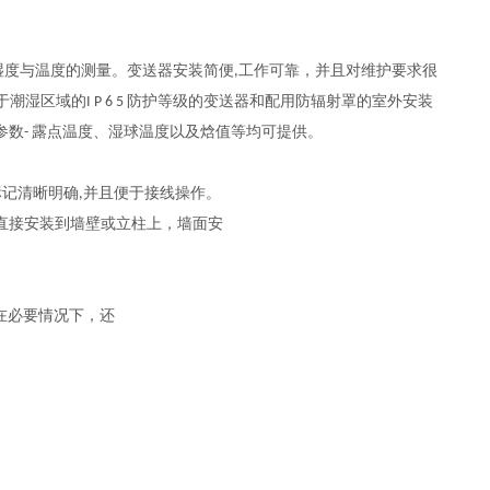
相对湿度与温度的测量。变送器安装
简便,工作可靠，并且对维护要求很
湿区域的I P 6 5 防护等级的变送器和配用防辐射罩的室外安装
数- 露点温度、湿球温度以及焓值等均可提供。
标记清晰明确,并且便于接线操作。
直接安装到墙壁或立柱上，墙面安
。在必要情况下，还