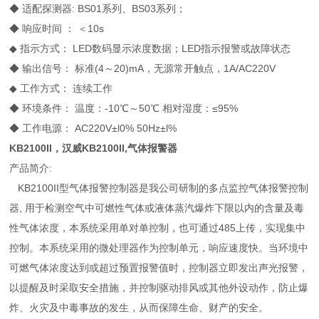
◆ 适配探测器: BS01系列、BS03系列；
◆ 响应时间 ： ＜10s
◆ 指示方式： LED数码显示浓度数据；LED指示报警或故障状态
◆ 输出信号： 标准(4～20)mA，无源常开触点，1A/AC220V
◆ 工作方式： 连续工作
◆ 环境条件： 温度：-10℃～50℃ 相对湿度：≤95%
◆ 工作电源： AC220V±l0% 50Hz±l%
KB2100II，汉威KB2100II,气体报警器
产品简介:
KB2100II型气体报警控制器是我公司研制的多点监控气体报警控制
器, 用于检测空气中可燃性气体或液体蒸汽爆炸下限以内的含量及毒
性气体浓度，本系统采用单对单控制，也可通过485上传，实现集中
控制。本系统采用的微处理器作为控制单元，响应速度快。当环境中
可燃气体浓度达到或超过预置报警值时，控制器立即发出声光报警，
以提醒及时采取安全措施，并控制驱动排风或其他外设动作，防止爆
炸、火灾及中毒事故的发生，从而保障生命、财产的安全。