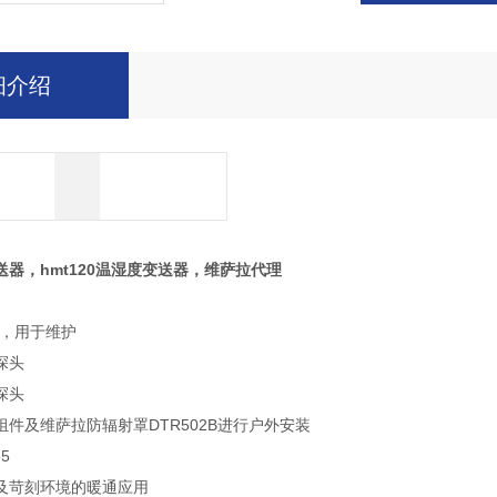
细介绍
器，hmt120温湿度变送器，维萨拉代理
C，用于维护
探头
探头
件及维萨拉防辐射罩DTR502B进行户外安装
5
及苛刻环境的暖通应用