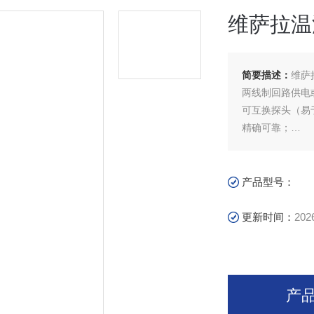
维萨拉温
简要描述：
维萨
两线制回路供电
可互换探头（易
精确可靠；
抗灰尘及大部分
LCD显示选项。
USB电缆连接P
产品型号：
更新时间：
202
产