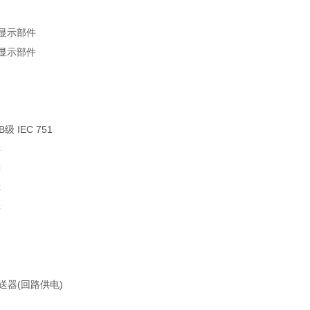
显示部件
显示部件
3B级 IEC 751
C
C
C
C
变送器(回路供电)