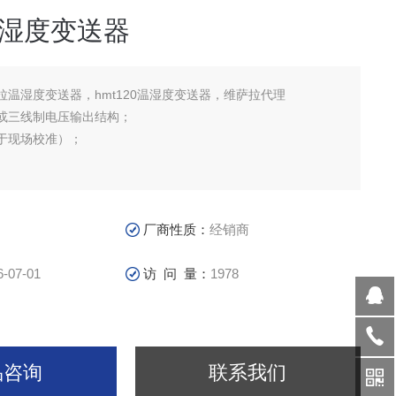
湿度变送器
拉温湿度变送器，hmt120温湿度变送器，维萨拉代理
或三线制电压输出结构；
于现场校准）；
化学物；
C，用于维护
厂商性质：
经销商
6-07-01
访 问 量：
1978
品咨询
联系我们