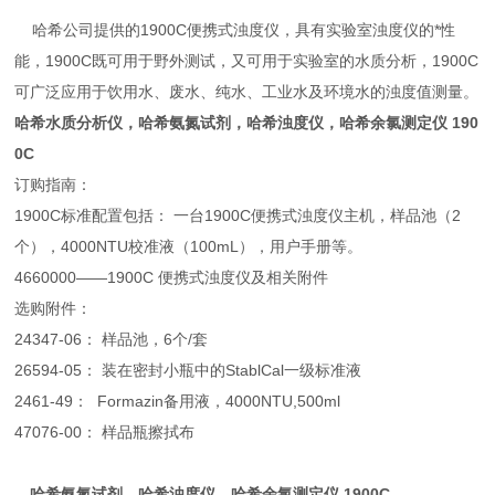
哈希公司提供的1900C便携式浊度仪，具有实验室浊度仪的*性
能，1900C既可用于野外测试，又可用于实验室的水质分析，1900C
可广泛应用于饮用水、废水、纯水、工业水及环境水的浊度值测量。
哈希水质分析仪，哈希氨氮试剂，哈希浊度仪，哈希余氯测定仪 190
0C
订购指南：
1900C标准配置包括： 一台1900C便携式浊度仪主机，样品池（2
个），4000NTU校准液（100mL），用户手册等。
4660000——1900C 便携式浊度仪及相关附件
选购附件：
24347-06： 样品池，6个/套
26594-05： 装在密封小瓶中的StablCal一级标准液
2461-49： Formazin备用液，4000NTU,500ml
47076-00： 样品瓶擦拭布
，哈希氨氮试剂，哈希浊度仪，哈希余氯测定仪 1900C