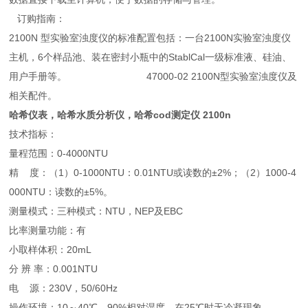
订购指南：
2100N 型实验室浊度仪的标准配置包括：一台2100N实验室浊度仪
主机，6个样品池、装在密封小瓶中的StablCal一级标准液、硅油、
用户手册等。 47000-02 2100N型实验室浊度仪及
相关配件。
哈希仪表，哈希水质分析仪，哈希cod测定仪 2100n
技术指标：
量程范围：0-4000NTU
精 度：（1）0-1000NTU：0.01NTU或读数的±2%；（2）1000-4
000NTU：读数的±5%。
测量模式：三种模式：NTU，NEP及EBC
比率测量功能：有
小取样体积：20mL
分 辨 率：0.001NTU
电 源：230V，50/60Hz
操作环境：10～40℃，90%相对湿度，在25℃时无冷凝现象