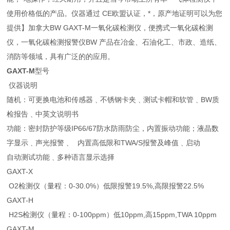
使用价格低的产品。仪器通过 CE欧盟认证，*，原产地证明可以为您
提供】加拿大BW GAXT-M一氧化碳检测仪，便携式一氧化碳检测
仪，一氧化碳检测报警仪BW 产品在冶金、石油化工、市政、造纸、
消防等领域，具有广泛的的应用。
GAXT-M
型号
仪器说明
随机：可更换电池和传感器﹑不锈钢卡夹﹑测试卡帽和软管﹑BW质
检报告﹑中英文说明书
功能：密封防护等级IP66/67防水防雨防尘，内置振动功能；液晶数
字显示﹑声光报警﹑ 内置高低限和TWA/S报警及峰值﹑启动
自动测试功能﹑多种语言显示选择
GAXT-X
O2检测仪（量程：0-30.0%）低限报警19.5%,高限报警22.5%
GAXT-H
H2S检测仪（量程：0-100ppm）低10ppm,高15ppm,TWA 10ppm
GAXT-M