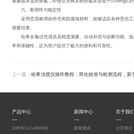
量极低浓度的余氯，即使在管网末梢余氯浓度低于0.05mg/
六、耐用性与稳定性
采用坚固耐用的外壳和防腐蚀材料，能够适应各种恶劣工况
测量结果。
哈希余氯仪凭借其高精度测量、自动补偿与诊断功能、低维
率和准确性，还为用户提供了极大的便利和可靠性。
上一篇：
哈希浊度仪操作教程：简化校准与检测流程，新
产品中心
新闻中心
关于我
Z08351=C=0000哈希氧化还原电位8351 ORP测定仪电极
新闻资讯
公司简介