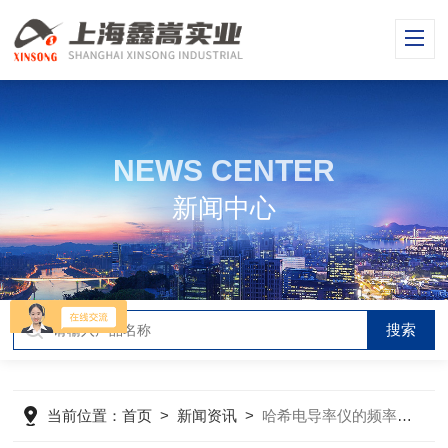
NEWS CENTER
新闻中心
当前位置：
首页
>
新闻资讯
>
哈希电导率仪的频率响应特性