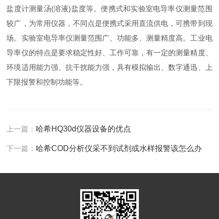
盐度计测量汤(溶液)盐度等。便携式和实验室电导率仪测量范围
较广，为常用仪器，不同点是便携式采用直流供电，可携带到现
场。实验室电导率仪测量范围广、功能多、测量精度高。工业电
导率仪的特点是要求稳定性好、工作可靠，有一定的测量精度、
环境适用能力强、抗干扰能力强，具有模拟输出、数字通迅、上
下限报警和控制功能等。
上一篇：
哈希HQ30d仪器设备的优点
下一篇：
哈希COD分析仪采不到试剂或水样报警该怎么办