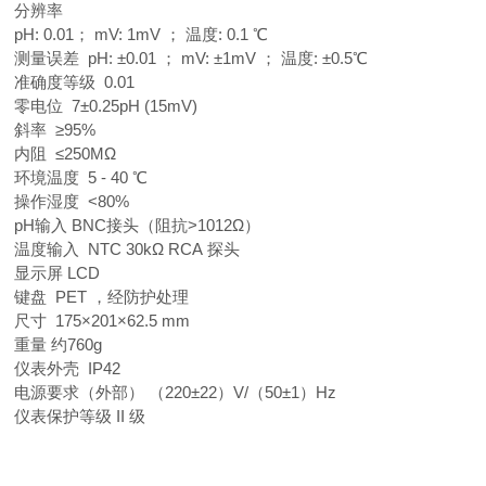
分辨率
pH: 0.01； mV: 1mV ； 温度: 0.1 ℃
测量误差 pH: ±0.01 ； mV: ±1mV ； 温度: ±0.5℃
准确度等级 0.01
零电位 7±0.25pH (15mV)
斜率 ≥95%
内阻 ≤250MΩ
环境温度 5 - 40 ℃
操作湿度 <80%
pH输入 BNC接头（阻抗>1012Ω）
温度输入 NTC 30kΩ RCA 探头
显示屏 LCD
键盘 PET ，经防护处理
尺寸 175×201×62.5 mm
重量 约760g
仪表外壳 IP42
电源要求（外部） （220±22）V/（50±1）Hz
仪表保护等级 II 级