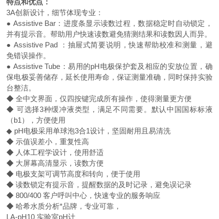
特点和优点：
3A创新设计，细节体现专业：
● Assistive Bar：进度条显示读数过程，数据稳定时自动锁定，
并有提示音。帮助用户快速读数避免猜测结果和读数因人而异。
● Assistive Pad ：抽屉式简要说明，快速帮助校准和测量，避
免错误操作。
● Assistive Tube：易用的pH电极保护套及相应的安放位置，确
保电极妥善储存，延长使用寿命，保证测量准确，同时保持实验
台整洁。
◆ 全中文界面，仅四按键完成所有操作，使得测量更方便
◆ 可选择3种缓冲液类型，满足不同需要。默认中国国标标液
（b1），方便使用
◆ pH电极采用单球泡3合1设计，坚固耐用且易清洗
◆ 示值误差小，重复性高
◆ 人体工程学设计，使用舒适
◆ 大屏幕高清显示，读数方便
◆ 电极支架可调节高度和转向，便于使用
◆ 读数锁定有提示音，提醒数据的及时记录，避免误记录
◆ 800/400 客户呼叫中心，快速专业的服务响应
◆ 哈希水质分析*品牌，专业可靠，
LA-pH10 实验室pH计