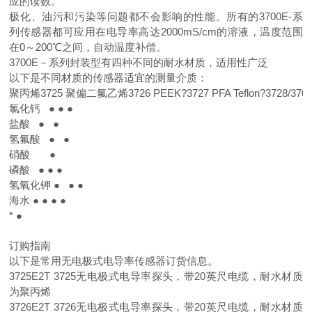
应的读数。
极化、油污和污染等问题都不会影响的性能。所有的3700E-系
列传感器都可应用在电导率高达2000mS/cm的溶液，温度范围
在0～200℃之间，自动温度补偿。
3700E－系列封装型有四种不同的耐水材质，适用性广泛
以下是不同材质的传感器适宜的测量介质：
聚丙烯3725
聚偏二氟乙烯3726
PEEK?3727
PFA Teflon?3728/370
氯化钙
●
●
●
盐酸
●
●
氢氟酸
●
●
硝酸
●
磷酸
●
●
●
氢氧化钾
●
●
●
海水
●
●
●
●
*
●
订购指南
以下是常用无电极式电导率传感器订货信息。
3725E2T 3725无电极式电导率探头，带20英尺电缆，耐水材质
为聚丙烯
3726E2T 3726无电极式电导率探头，带20英尺电缆，耐水材质