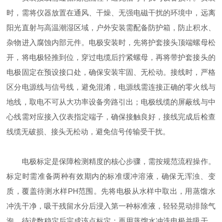
时，需将仪器放置在通风、干燥、无强电磁干扰的环境中，远离
阳光直射与高温潮湿区域，户外安装需配备防护箱，防止积水、
杂物进入腐蚀内部元件。电极安装时，先将护套接头顶端螺母松
开，将电极轻推到位，穿过电缆后拧紧螺母，再将带护套接头的
电极固定在预设接口处，确保安装牢固、无松动。接线时，严格
区分电源线与信号线，避免混淆，电源线需连接正确的零火线与
地线，取电不可从大功率设备旁路引出；电极线缆的屏蔽线与中
心线需对应接入仪表指定端子，确保接触良好，接线完成后检查
线缆无破损、接头无松动，避免信号传输受干扰。
电极标定是保障检测精度的核心步骤，需按规范流程操作。
标定时需准备两种有效期内的标准缓冲溶液，确保无浑浊、变
质，覆盖待测水样PH范围。先将电极从水样中取出，用蒸馏水
冲洗干净，吸干残留水分后浸入第一种标准液，轻轻晃动排除气
泡，待读数稳定后完成该点标定；再用蒸馏水冲洗电极并吸干，